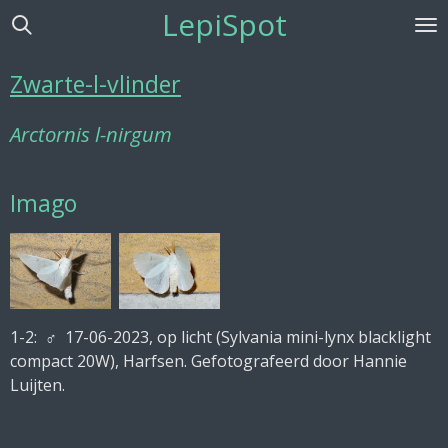
LepiSpot
Ga
direct
naar
Zwarte-l-vlinder
de
hoofdinhoud
Arctornis l-nirgum
Imago
1-2:
♂ 17-06-2023, op licht (Sylvania mini-lynx blacklight
compact 20W), Harfsen. Gefotografeerd door Hannie
Luijten.