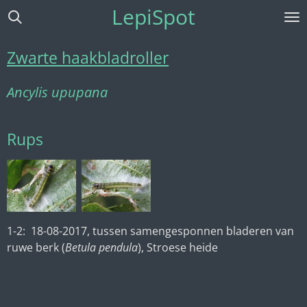
LepiSpot
Ga
direct
naar
Zwarte haakbladroller
de
hoofdinhoud
Ancylis upupana
Rups
1-2: 18-08-2017, tussen samengesponnen bladeren van
ruwe berk (
Betula pendula
), Stroese heide