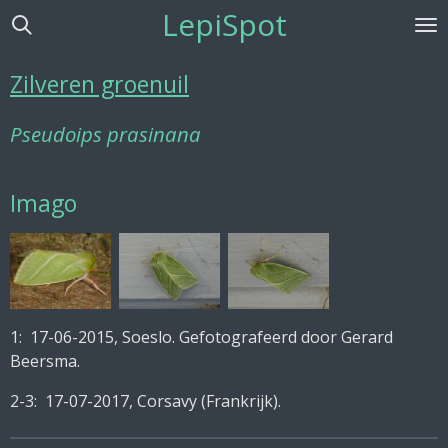
LepiSpot
Ga
direct
naar
Zilveren groenuil
de
hoofdinhoud
Pseudoips prasinana
Imago
1: 17-06-2015, Soeslo. Gefotografeerd door Gerard
Beersma.
2-3: 17-07-2017, Corsavy (Frankrijk).