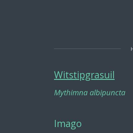
Ga
direct
naar
de
hoofdinhoud
Witstipgrasuil
Mythimna albipuncta
Imago