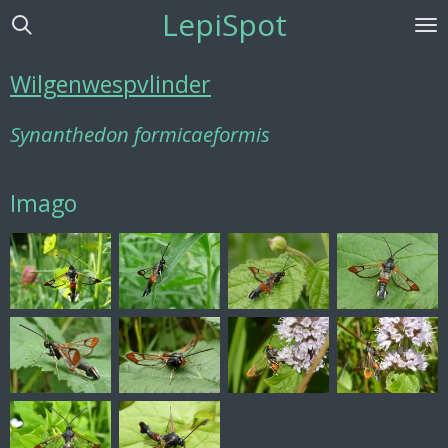
LepiSpot
Ga
direct
naar
Wilgenwespvlinder
de
hoofdinhoud
Synanthedon formicaeformis
Imago