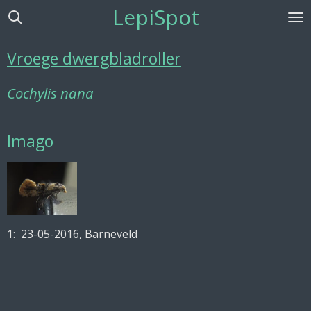
LepiSpot
Ga
direct
naar
Vroege dwergbladroller
de
hoofdinhoud
Cochylis nana
Imago
1: 23-05-2016, Barneveld