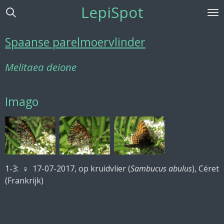
LepiSpot
Ga
direct
naar
Spaanse parelmoervlinder
de
hoofdinhoud
Melitaea deione
Imago
1-3:
♀ 17-07-2017, op kruidvlier (
Sambucus abulus
), Céret
(Frankrijk)