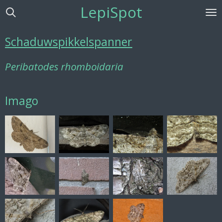
LepiSpot
Ga
direct
naar
Schaduwspikkelspanner
de
hoofdinhoud
Peribatodes rhomboidaria
Imago