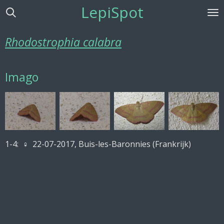
LepiSpot
Ga
direct
naar
Rhodostrophia calabra
de
hoofdinhoud
Imago
1-4:
♀
22-07-2017, Buis-les-Baronnies (Frankrijk)