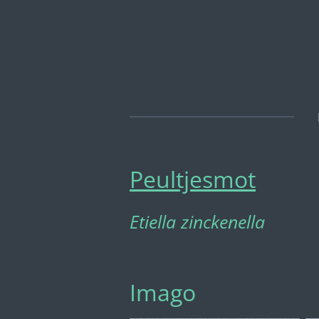
Ga
direct
naar
de
hoofdinhoud
Peultjesmot
Etiella zinckenella
Imago