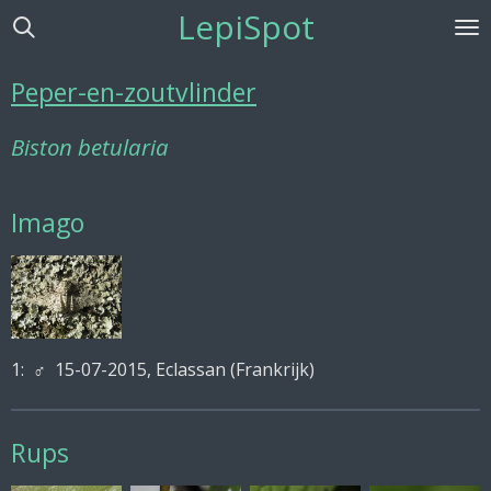
LepiSpot
Ga
direct
naar
Peper-en-zoutvlinder
de
hoofdinhoud
Biston betularia
Imago
1:
♂ 15-07-2015, Eclassan (Frankrijk)
Rups