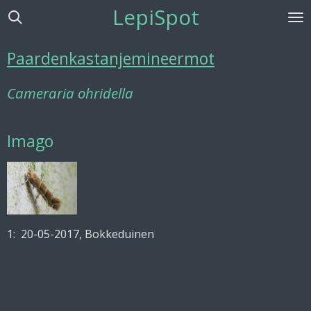
LepiSpot
Ga
direct
naar
Paardenkastanjemineermot
de
hoofdinhoud
Cameraria ohridella
Imago
1: 20-05-2017, Bokkeduinen