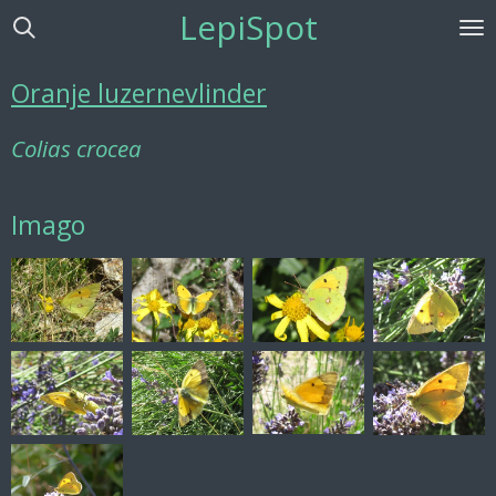
LepiSpot
Ga
direct
naar
Oranje luzernevlinder
de
hoofdinhoud
Colias crocea
Imago