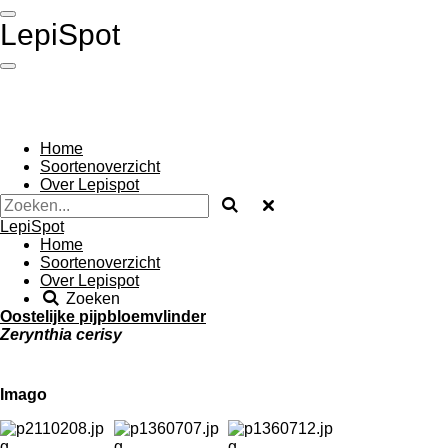
Ga
LepiSpot
direct
naar
de
hoofdinhoud
Home
Soortenoverzicht
Over Lepispot
LepiSpot
Home
Soortenoverzicht
Over Lepispot
Zoeken
Oostelijke pijpbloemvlinder
Zerynthia cerisy
Imago