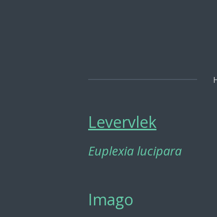
Ga
direct
naar
de
hoofdinhoud
Levervlek
Euplexia lucipara
Imago