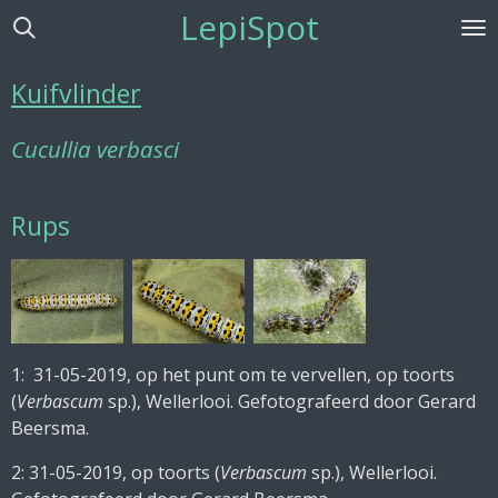
LepiSpot
Ga
direct
naar
Kuifvlinder
de
hoofdinhoud
Cucullia verbasci
Rups
1: 31-05-2019, op het punt om te vervellen, op toorts
(
Verbascum
sp.), Wellerlooi. Gefotografeerd door Gerard
Beersma.
2: 31-05-2019, op toorts (
Verbascum
sp.), Wellerlooi.