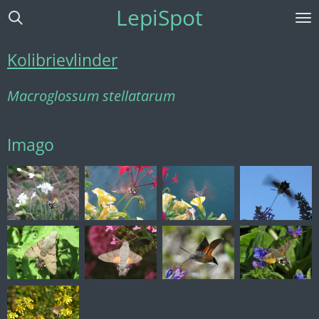
LepiSpot
Ga
direct
naar
Kolibrievlinder
de
hoofdinhoud
Macroglossum stellatarum
Imago