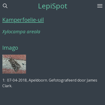
LepiSpot
Ga
direct
naar
Kamperfoelie-uil
de
hoofdinhoud
Xylocampa areola
Imago
1: 07-04-2018
, Apeldoorn. Gefotografeerd door James
Clark.