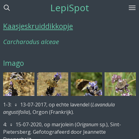
LepiSpot
Ga
direct
naar
Kaasjeskruiddikkopje
de
hoofdinhoud
Carcharodus alceae
Imago
1-3:
♀ 13-07-2017, op echte lavendel (
Lavandula
angustifolia
), Orgon (Frankrijk).
4:
♀ 15-07-2020, op marjolein (
Origanum
sp.), Sint-
Pietersberg. Gefotografeerd door Jeannette