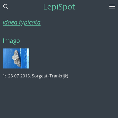
LepiSpot
Ga
direct
naar
Idaea typicata
de
hoofdinhoud
Imago
1: 23-07-2015, Sorgeat (Frankrijk)