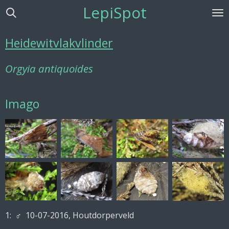
LepiSpot
Ga
direct
naar
Heidewitvlakvlinder
de
hoofdinhoud
Orgyia antiquoides
Imago
1:
♂ 10-07-2016, Houtdorperveld