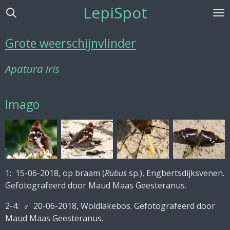
LepiSpot
Ga
direct
naar
Grote weerschijnvlinder
de
hoofdinhoud
Apatura iris
Imago
1: 15-06-2018, op braam (
Rubus
sp.), Engbertsdijksvenen.
Gefotografeerd door Maud Maas Geesteranus.
2-4:
♂ 20-06-2018, Woldlakebos. Gefotografeerd door
Maud Maas Geesteranus.