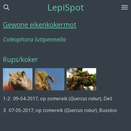
LepiSpot
Ga
direct
naar
Gewone eikenkokermot
de
hoofdinhoud
Coleophora lutipennella
Rups/koker
1-2: 09-04-2017, op zomereik (
Quercus robur
), Deil
3: 07-05-2017, op zomereik (
Quercus robur
), Bussloo