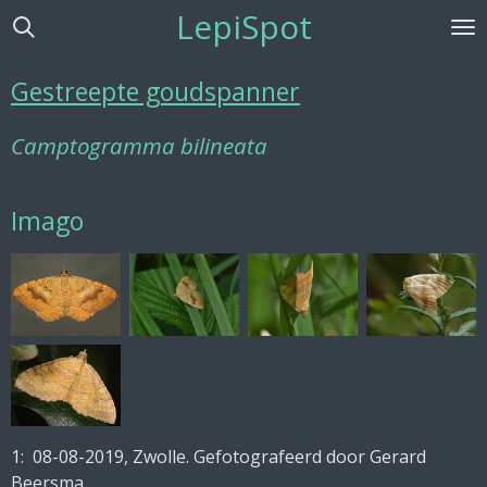
LepiSpot
Ga
direct
naar
Gestreepte goudspanner
de
hoofdinhoud
Camptogramma bilineata
Imago
1: 08-08-2019, Zwolle. Gefotografeerd door Gerard
Beersma.