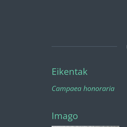
Ga
direct
naar
de
hoofdinhoud
Eikentak
Campaea honoraria
Imago