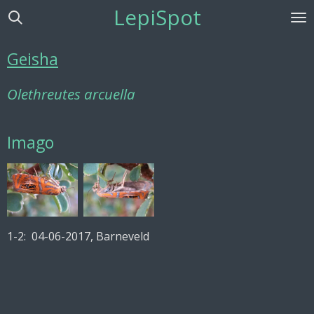
LepiSpot
Ga
direct
naar
Geisha
de
hoofdinhoud
Olethreutes arcuella
Imago
1-2: 04-06-2017, Barneveld