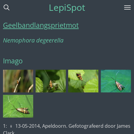
LepiSpot
Ga
direct
naar
Geelbandlangsprietmot
de
hoofdinhoud
Nemophora degeerella
Imago
1:
♀ 13-05-2014
, Apeldoorn. Gefotografeerd door James
Clark.