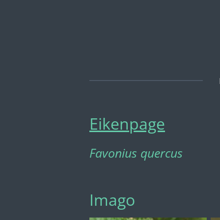
Ga
direct
naar
de
hoofdinhoud
Eikenpage
Favonius quercus
Imago