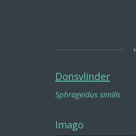
Ga
direct
naar
de
hoofdinhoud
Donsvlinder
Sphrageidus similis
Imago