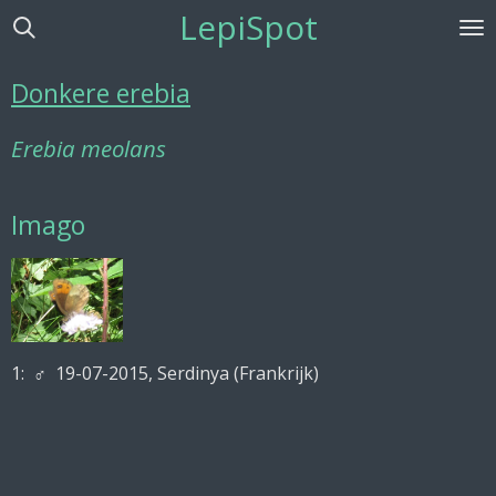
LepiSpot
Ga
direct
naar
Donkere erebia
de
hoofdinhoud
Erebia meolans
Imago
1: ♂ 19-07-2015, Serdinya (Frankrijk)