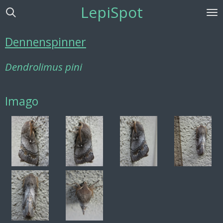
LepiSpot
Ga
direct
naar
Dennenspinner
de
hoofdinhoud
Dendrolimus pini
Imago